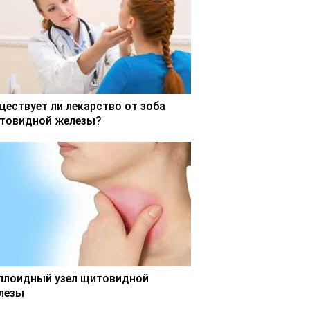
ществует ли лекарство от зоба
товидной железы?
ллоидный узел щитовидной
лезы