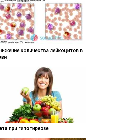
нижение количества лейкоцитов в
ови
ета при гипотиреозе