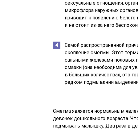
сексуальные отношения, орган
микрофлора наружных органов
приводит к появлению белого 
и не стоит из-за него беспокои
Самой распространенной причи
скопление смегмы. Этот терм
сальными железами половых гу
смазки (она необходима для у
в больших количествах, это го
редком подмывании выделения
Смегма является нормальным явлен
девочек дошкольного возраста. Что
подмывать малышку. Два раза в де