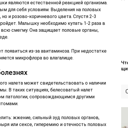
ки являются естественной реакцией организма.
ым для себя условиям. Выделения на половых
 но и розово-коричневого цвета. Спустя 2-3
ройдет. Малышку необходимо купать 1-2 раза в
ка всю смегму. Она защищает половые органы,
еде.
т появиться из-за авитаминоза. При недостатке
няется микрофлора во влагалище.
Чт
щи
болезнях
лого налета может свидетельствовать о наличии
ы. В таких ситуациях, белесоватый налет
ом патологии, сопровождающимся другими
птомами.
ить: жжение, сильный зуд половых органов,
зыря или сексе, гиперемию и отечность половых