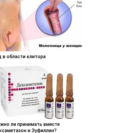
д в области клитора
жно ли принимать вместе
ксаметазон и Эуфиллин?