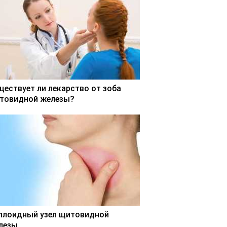
ществует ли лекарство от зоба
товидной железы?
ллоидный узел щитовидной
лезы