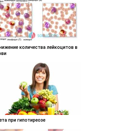
нижение количества лейкоцитов в
ови
ета при гипотиреозе