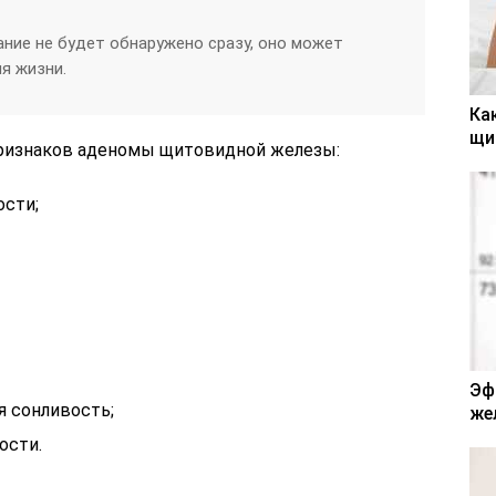
ание не будет обнаружено сразу, оно может
я жизни.
Ка
щи
ризнаков аденомы щитовидной железы:
ости;
Эф
я сонливость;
же
ости.