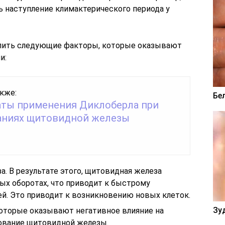
ь наступление климактерического периода у
елить следующие факторы, которые оказывают
и:
кже:
Бе
аты применения Диклоберла при
аниях щитовидной железы
. В результате этого, щитовидная железа
ых оборотах, что приводит к быстрому
. Это приводит к возникновению новых клеток.
Зу
оторые оказывают негативное влияние на
ование щитовидной железы.