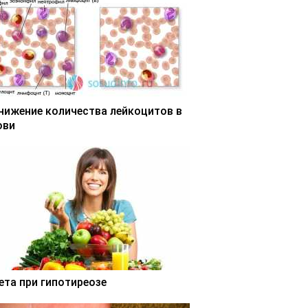
нижение количества лейкоцитов в
ови
ета при гипотиреозе