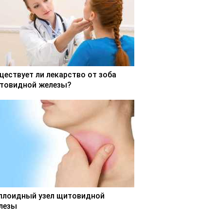
ществует ли лекарство от зоба
товидной железы?
ллоидный узел щитовидной
лезы