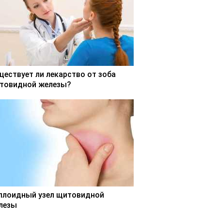
ществует ли лекарство от зоба
товидной железы?
ллоидный узел щитовидной
лезы