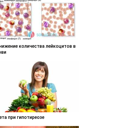
нижение количества лейкоцитов в
ови
ета при гипотиреозе