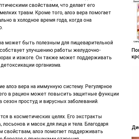
тическими свойствами, что делает его
елких травм. Кроме того, алоэ вера помогает
льно в холодное время года, когда она
ю.
ера может быть полезным для пищеварительной
пособствует улучшению работы желудочно-
По
кр
апорах и изжоге. Он также может поддерживать
 детоксикации организма.
ие алоэ вера на иммунную систему. Регулярное
 его в рацион может повысить защитные функции
 в сезон простуд и вирусных заболеваний.
тся в косметических целях. Его экстракты
лосьонов и масок для лица и тела. Благодаря
Ди
 свойствам, алоэ помогает поддерживать
е борется с признаками старения.