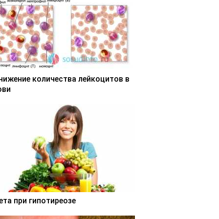
нижение количества лейкоцитов в
ови
ета при гипотиреозе