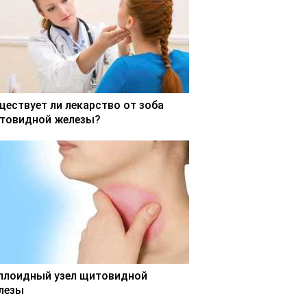
ществует ли лекарство от зоба
товидной железы?
ллоидный узел щитовидной
лезы