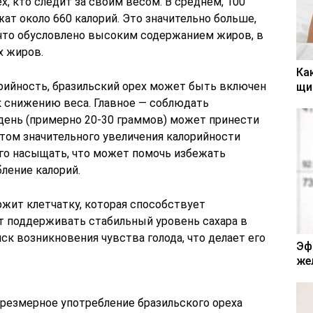
х, кто следит за своим весом. В среднем, 100
ат около 660 калорий. Это значительно больше,
 что обусловлено высоким содержанием жиров, в
х жиров.
Ка
рийность, бразильский орех может быть включен
щи
к снижению веса. Главное — соблюдать
 день (примерно 20-30 граммов) может принести
этом значительного увеличения калорийности
лго насыщать, что может помочь избежать
ление калорий.
ржит клетчатку, которая способствует
т поддерживать стабильный уровень сахара в
ск возникновения чувства голода, что делает его
Эф
же
чрезмерное употребление бразильского ореха