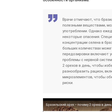
Врачи отмечают, что брази
полезными веществами, мо
употреблении. Однако еже
некоторые опасения. Спец
концентрации селена в браз
больших количествах може
передозировки включают у
проблемы с нервной систем
2 орехов в день, чтобы из
разнообразить рацион, вкл
микроэлементов, чтобы об
риски.
Бразильский орех – почему 2 ореха в день