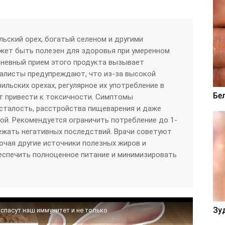
льский орех, богатый селеном и другими
жет быть полезен для здоровья при умеренном
дневный прием этого продукта вызывает
иалисты предупреждают, что из-за высокой
ильских орехах, регулярное их употребление в
Бе
т привести к токсичности. Симптомы
сталость, расстройства пищеварения и даже
ой. Рекомендуется ограничить потребление до 1-
бежать негативных последствий. Врачи советуют
ючая другие источники полезных жиров и
еспечить полноценное питание и минимизировать
Зу
 спасут наш иммунитет и не только