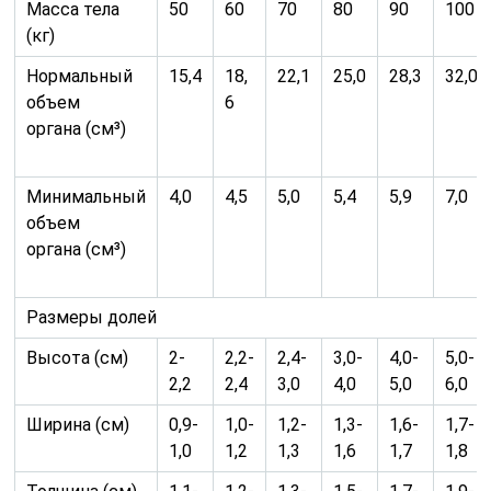
Масса тела
50
60
70
80
90
100
(кг)
Нормальный
15,4
18,
22,1
25,0
28,3
32,0
объем
6
органа (см³)
Минимальный
4,0
4,5
5,0
5,4
5,9
7,0
объем
органа (см³)
Размеры долей
Высота (см)
2-
2,2-
2,4-
3,0-
4,0-
5,0-
2,2
2,4
3,0
4,0
5,0
6,0
Ширина (см)
0,9-
1,0-
1,2-
1,3-
1,6-
1,7-
1,0
1,2
1,3
1,6
1,7
1,8