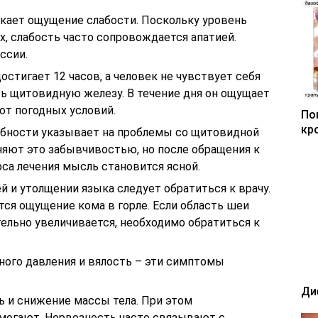
кает ощущение слабости. Поскольку уровень
х, слабость часто сопровождается апатией.
ссии.
остигает 12 часов, а человек не чувствует себя
ь щитовидную железу. В течение дня он ощущает
 от погодных условий.
По
кр
обности указывает на проблемы со щитовидной
яют это забывчивостью, но после обращения к
са лечения мысль становится ясной.
й и утолщении языка следует обратиться к врачу.
я ощущение кома в горле. Если область шеи
тельно увеличивается, необходимо обратиться к
ного давления и вялость – эти симптомы
Ди
ь и снижение массы тела. При этом
могают. Нервозность часто связывают с