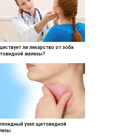
ществует ли лекарство от зоба
товидной железы?
ллоидный узел щитовидной
лезы