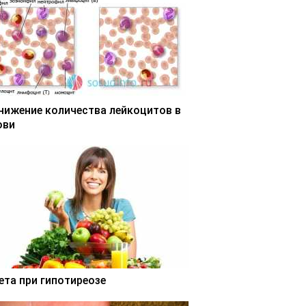
нижение количества лейкоцитов в
ови
ета при гипотиреозе