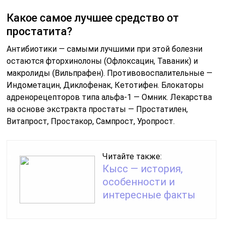
возникновения рецидива зависят главным образом от
образа жизни больного.
Как уменьшить простату без операции?
Термальные. Криодеструкция. Баллонная дилатация
уретры. Эмболизация артерий простаты.
Стентирование уретры.
Советы
СОВЕТ №1
Используйте травяные настои. Например, настой из
корней петрушки или семян тыквы может помочь в
лечении простатита. Для приготовления настоя
залейте 1-2 столовые ложки измельченных корней
или семян стаканом кипятка, настаивайте 30-40 минут
и принимайте по 1/3 стакана три раза в день.