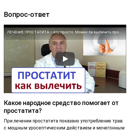
Какое народное средство помогает от
простатита?
При лечении простатита показано употребление трав
с мощным уросептическим действием и мочегонным
эффектом: толокнянка, брусника, можжевельник,
пижма, полевой хвощ и золотарник. Еще одна группа
полезных лекарственных трав –
противовоспалительные: конопля посевная, ромашка,
лабазник вязолистный, почки черного тополя.
Какое самое лучшее средство от
простатита?
Антибиотики — самыми лучшими при этой болезни
остаются фторхинолоны (Офлоксацин, Таваник) и
макролиды (Вильпрафен). Противовоспалительные —
Индометацин, Диклофенак, Кетотифен. Блокаторы