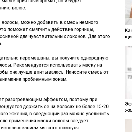
 маске приятный аромат, но и будет
анию волос.
е волосы, можно добавить в смесь немного
 Это поможет смягчить действие горчицы,
Ка
ссивной для чувствительных локонов. Для этого
щи
.
щательно перемешаны, вы получите однородную
олосы. Рекомендуется использовать маску на
тобы она лучше впитывалась. Наносите смесь от
е внимание проблемным зонам.
ает разогревающим эффектом, поэтому при
Эф
ендуется держать ее на волосах не более 15-20
же
ьного жжения, в следующий раз можно увеличить
осле применения маски волосы следует
 использованием мягкого шампуня.