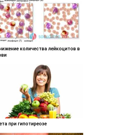
нижение количества лейкоцитов в
ови
ета при гипотиреозе