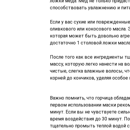
ложки меда. Мед не только придаст
способствовать увлажнению и пит
Если у вас сухие или поврежденны
оливкового или кокосового масла.
которая может быть довольно агре
достаточно 1 столовой ложки масла
После того как все ингредиенты т
массу, которую легко нанести на в
чистые, слегка влажные волосы, ч
корней до кончиков, уделяя особо
Важно помнить, что горчица облад
первом использовании маски реком
минут. Если вы не чувствуете сил
время воздействия до 30 минут. П
тщательно промыть теплой водой с