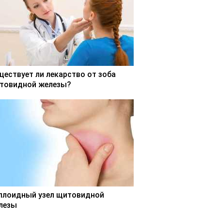
ществует ли лекарство от зоба
товидной железы?
ллоидный узел щитовидной
лезы