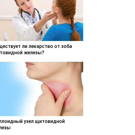
ществует ли лекарство от зоба
товидной железы?
ллоидный узел щитовидной
лезы