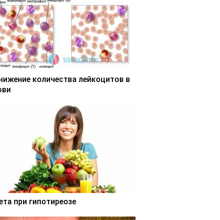
нижение количества лейкоцитов в
ови
ета при гипотиреозе