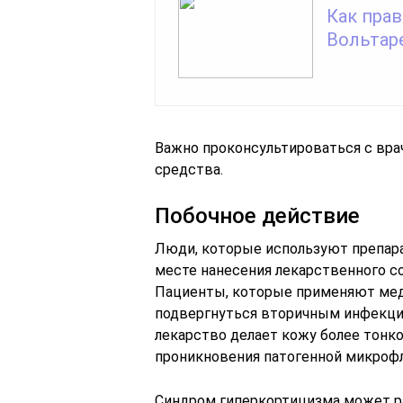
Как пра
Вольтар
Важно проконсультироваться с вр
средства.
Побочное действие
Люди, которые используют препарат
месте нанесения лекарственного со
Пациенты, которые применяют мед
подвергнуться вторичным инфекцио
лекарство делает кожу более тонко
проникновения патогенной микроф
Синдром гиперкортицизма может ра