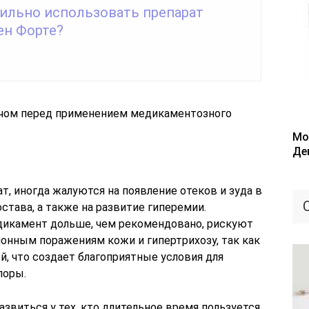
вильно использовать препарат
ен Форте?
ачом перед применением медикаментозного
Мо
Де
, иногда жалуются на появление отеков и зуда в
става, а также на развитие гиперемии.
икамент дольше, чем рекомендовано, рискуют
нным поражениям кожи и гипертрихозу, так как
й, что создает благоприятные условия для
лоры.
звиться у тех, кто длительное время пользуется