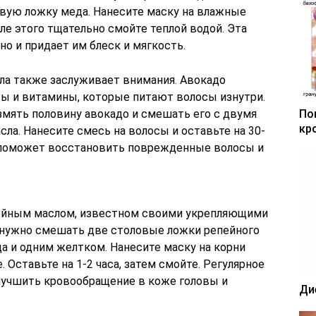
овую ложку меда. Нанесите маску на влажные
сле этого тщательно смойте теплой водой. Эта
но и придает им блеск и мягкость.
сла также заслуживает внимания. Авокадо
ы и витамины, которые питают волосы изнутри.
змять половину авокадо и смешать его с двумя
По
кр
а. Нанесите смесь на волосы и оставьте на 30-
а поможет восстановить поврежденные волосы и
епейным маслом, известном своими укрепляющими
 нужно смешать две столовые ложки репейного
а и одним желтком. Нанесите маску на корни
. Оставьте на 1-2 часа, затем смойте. Регулярное
лучшить кровообращение в коже головы и
Ди