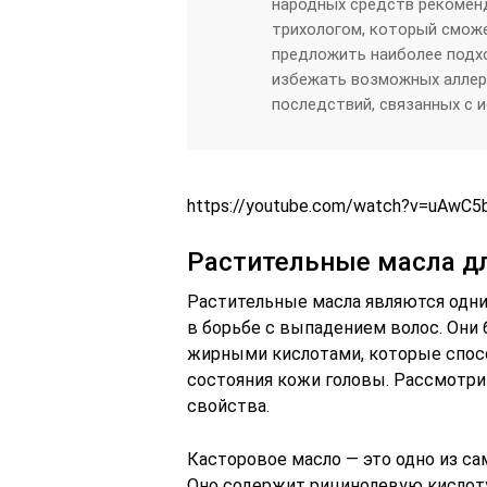
народных средств рекоменд
трихологом, который смож
предложить наиболее подх
избежать возможных аллерг
последствий, связанных с 
https://youtube.com/watch?v=uAwC5
Растительные масла д
Растительные масла являются одн
в борьбе с выпадением волос. Они
жирными кислотами, которые спос
состояния кожи головы. Рассмотри
свойства.
Касторовое масло — это одно из са
Оно содержит рицинолевую кислоту