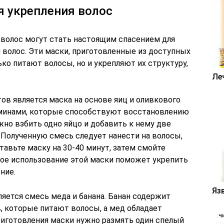
я укрепления волос
 волос могут стать настоящим спасением для
волос. Эти маски, приготовленные из доступных
ько питают волосы, но и укрепляют их структуру,
Ле
ов является маска на основе яиц и оливкового
аминами, которые способствуют восстановлению
жно взбить одно яйцо и добавить к нему две
 Полученную смесь следует нанести на волосы,
тавьте маску на 30-40 минут, затем смойте
ное использование этой маски поможет укрепить
ние.
Яз
яется смесь меда и банана. Банан содержит
 которые питают волосы, а мед обладает
иготовления маски нужно размять один спелый