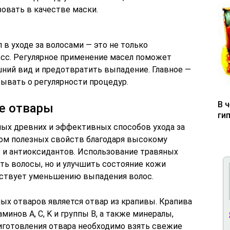
зовать в качестве маски.
в уходе за волосами — это не только
сс. Регулярное применение масел поможет
шний вид и предотвратить выпадение. Главное —
ывать о регулярности процедур.
В 
е отвары
ги
мых древних и эффективных способов ухода за
ом полезных свойств благодаря высокому
 и антиоксидантов. Использование травяных
ть волосы, но и улучшить состояние кожи
бствует уменьшению выпадения волос.
ых отваров является отвар из крапивы. Крапива
инов A, C, K и группы B, а также минералы,
риготовления отвара необходимо взять свежие