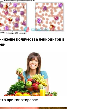
нижение количества лейкоцитов в
ови
ета при гипотиреозе