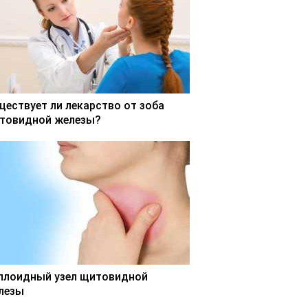
ществует ли лекарство от зоба
товидной железы?
ллоидный узел щитовидной
лезы