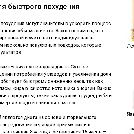
я быстрого похудения
похудения могут значительно ускорить процесс
ньшения объема живота. Важно понимать, что
сированной и учитывать индивидуальные
м несколько популярных подходов, которые
Ле
ультатов.
яется низкоуглеводная диета. Суть ее
щении потребления углеводов и увеличении доли
особствует быстрому снижению веса, так как
пасы жира в качестве источника энергии. Важно
ые продукты, такие как куриная грудка, рыба и
имер, авокадо и оливковое масло.
Яз
 является диета на основе интервального
ет чередование периодов приема пищи и
ь в течение 8 часов, а оставшиеся 16 часов —