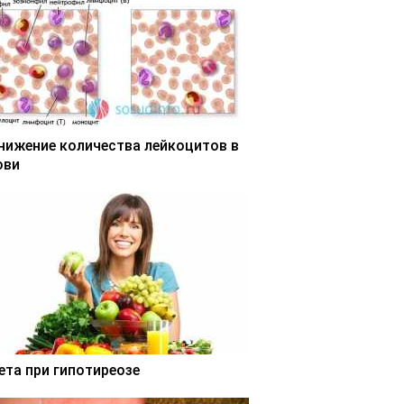
нижение количества лейкоцитов в
ови
ета при гипотиреозе