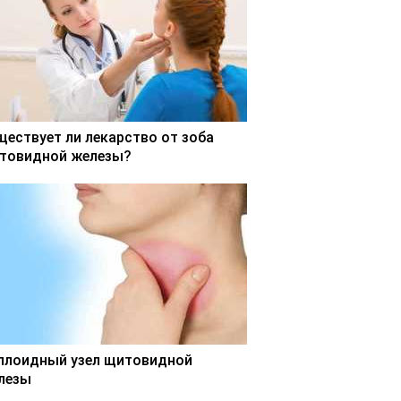
ществует ли лекарство от зоба
товидной железы?
ллоидный узел щитовидной
лезы