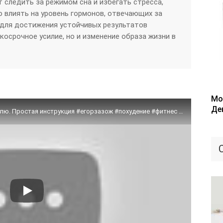
т следить за режимом сна и избегать стресса,
о влиять на уровень гормонов, отвечающих за
, для достижения устойчивых результатов
косрочное усилие, но и изменение образа жизни в
Мо
Де
Как быстро похудеть? Минус 3-5 кг за неделю. Простая инструкция #егорзазож #похудение #фитнес #зож