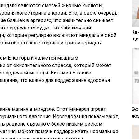
индаля являются омега-3 жирные кислоты,
овня холестерина в крови. Это, в свою очередь,
е бляшек в артериях, что значительно снижает
гих сердечно-сосудистых заболеваний.
Ка
и, которые регулярно включают миндаль в свой
щи
тели общего холестерина и триглицеридов.
ном Е, который является мощным
ки от окислительного стресса, который может
и сердечной мышцы. Витамин Е также
ащения, что важно для поддержания здоровья
ние магния в миндале. Этот минерал играет
Эф
же
териального давления. Исследования показывают,
 в рационе связано с более низким риском
к магния, может помочь поддерживать нормальное
ние сердечно-сосудистой системы.