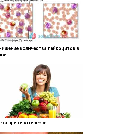
нижение количества лейкоцитов в
ови
ета при гипотиреозе