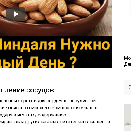
Мо
Де
епление сосудов
полезных орехов для сердечно-сосудистой
ение связано с множеством положительных
агодаря высокому содержанию
идантов и других важных питательных веществ.