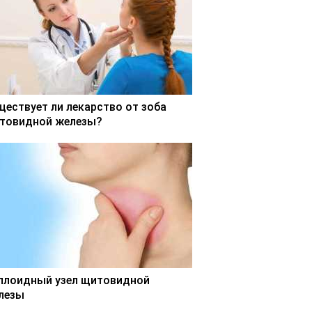
ществует ли лекарство от зоба
товидной железы?
ллоидный узел щитовидной
лезы