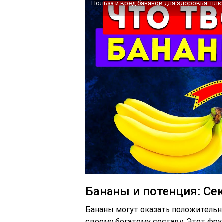
Польза и вред бананов для здоровья: пл
Бананы и потенция: Се
Бананы могут оказать положительн
своему богатому составу. Этот фр