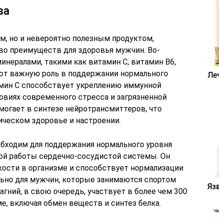
ва
м, но и невероятно полезным продуктом,
о преимуществ для здоровья мужчин. Во-
инералами, такими как витамин C, витамин B6,
ают важную роль в поддержании нормального
Ле
амин C способствует укреплению иммунной
овиях современного стресса и загрязненной
огает в синтезе нейротрансмиттеров, что
ическом здоровье и настроении.
еобходим для поддержания нормального уровня
ной работы сердечно-сосудистой системы. Он
кости в организме и способствует нормализации
ьно для мужчин, которые занимаются спортом
Яз
агний, в свою очередь, участвует в более чем 300
е, включая обмен веществ и синтез белка.