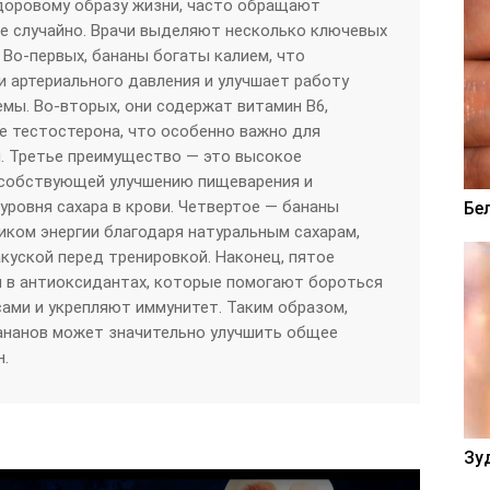
доровому образу жизни, часто обращают
 не случайно. Врачи выделяют несколько ключевых
 Во-первых, бананы богаты калием, что
 артериального давления и улучшает работу
мы. Во-вторых, они содержат витамин B6,
е тестостерона, что особенно важно для
. Третье преимущество — это высокое
особствующей улучшению пищеварения и
ровня сахара в крови. Четвертое — бананы
Бе
ком энергии благодаря натуральным сахарам,
акуской перед тренировкой. Наконец, пятое
 в антиоксидантах, которые помогают бороться
ами и укрепляют иммунитет. Таким образом,
бананов может значительно улучшить общее
н.
Зу