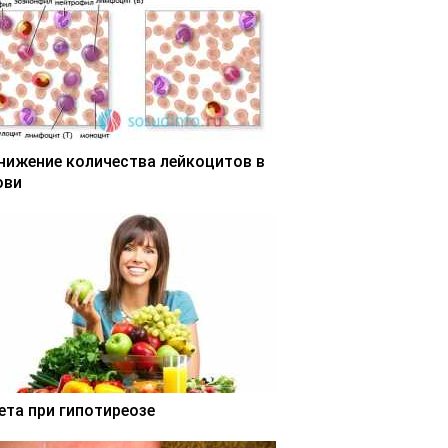
нижение количества лейкоцитов в
ови
ета при гипотиреозе