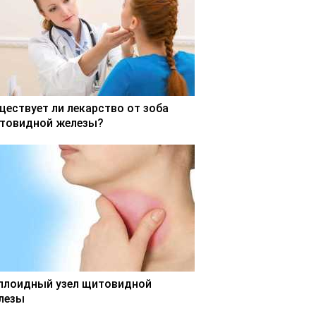
ществует ли лекарство от зоба
товидной железы?
ллоидный узел щитовидной
лезы