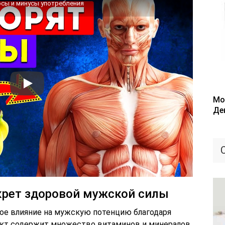
юсы и минусы употребления
Мо
Де
крет здоровой мужской силы
ое влияние на мужскую потенцию благодаря
укт содержит множество витаминов и минералов,