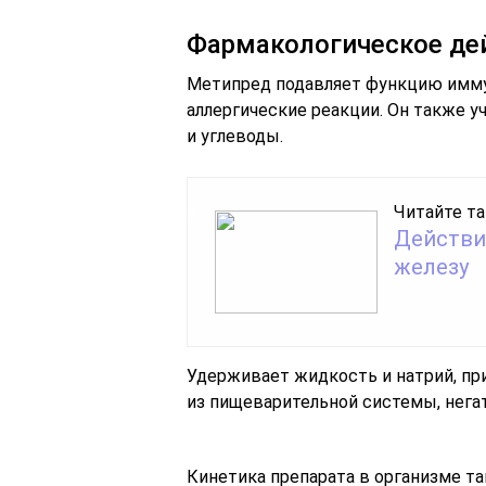
Фармакологическое де
Метипред подавляет функцию имму
аллергические реакции. Он также у
и углеводы.
Читайте та
Действи
железу
Удерживает жидкость и натрий, при
из пищеварительной системы, нега
Кинетика препарата в организме та