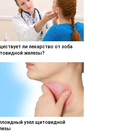
ществует ли лекарство от зоба
товидной железы?
ллоидный узел щитовидной
лезы