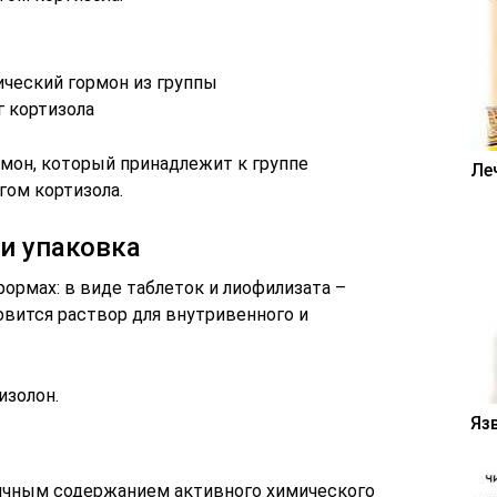
мон, который принадлежит к группе
Ле
гом кортизола.
и упаковка
ормах: в виде таблеток и лиофилизата –
овится раствор для внутривенного и
изолон.
Яз
личным содержанием активного химического