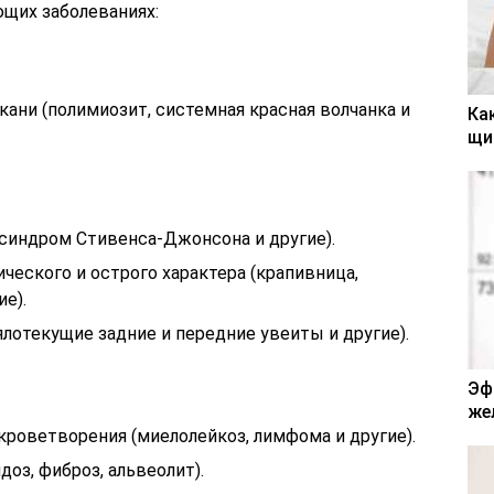
щих заболеваниях:
ани (полимиозит, системная красная волчанка и
Ка
щи
синдром Стивенса-Джонсона и другие).
ческого и острого характера (крапивница,
е).
лотекущие задние и передние увеиты и другие).
Эф
же
кроветворения (миелолейкоз, лимфома и другие).
оз, фиброз, альвеолит).