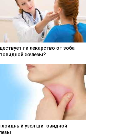
ществует ли лекарство от зоба
товидной железы?
ллоидный узел щитовидной
лезы