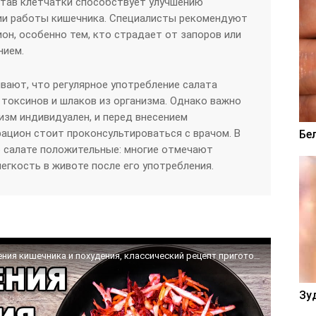
став клетчатки способствует улучшению
ии работы кишечника. Специалисты рекомендуют
он, особенно тем, кто страдает от запоров или
нием.
ивают, что регулярное употребление салата
токсинов и шлаков из организма. Однако важно
изм индивидуален, и перед внесением
рацион стоит проконсультироваться с врачом. В
Бе
о салате положительные: многие отмечают
егкость в животе после его употребления.
Салат «Щётка» (или «Метёлка»): для очищения кишечника и похудения, классический рецепт приготовления
Зу