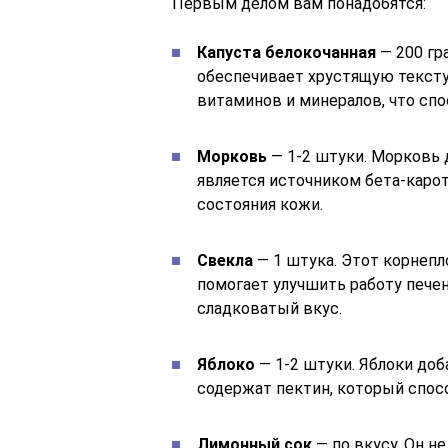
Первым делом вам понадобятся:
Капуста белокочанная
— 200 гр
обеспечивает хрустящую тексту
витаминов и минералов, что сп
Морковь
— 1-2 штуки. Морковь 
является источником бета-карот
состояния кожи.
Свекла
— 1 штука. Этот корнеп
помогает улучшить работу пече
сладковатый вкус.
Яблоко
— 1-2 штуки. Яблоки доб
содержат пектин, который спос
Лимонный сок
— по вкусу. Он н