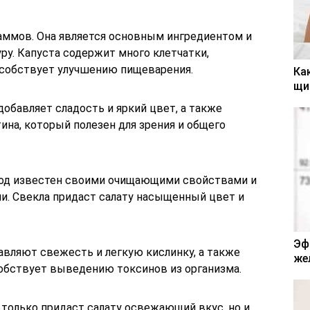
аммов. Она является основным ингредиентом и
ру. Капуста содержит много клетчатки,
особствует улучшению пищеварения.
Ка
щи
добавляет сладость и яркий цвет, а также
ина, который полезен для зрения и общего
лод известен своими очищающими свойствами и
ни. Свекла придаст салату насыщенный цвет и
Эф
авляют свежесть и легкую кислинку, а также
же
обствует выведению токсинов из организма.
е только придаст салату освежающий вкус, но и