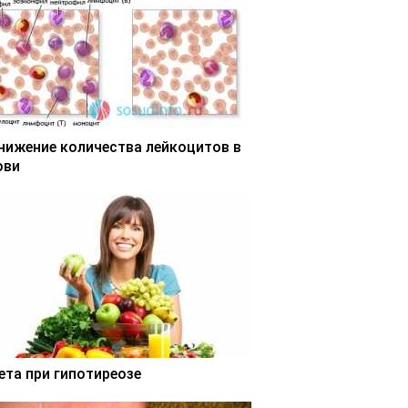
нижение количества лейкоцитов в
ови
ета при гипотиреозе