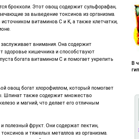
ся брокколи. Этот овощ содержит сульфорафан,
вечающие за выведение токсинов из организма.
источником витаминов C и K, а также клетчатки,
ионе.
е заслуживает внимания. Она содержит
т здоровье кишечника и способствуют
уста богата витамином C и помогает укрепить
В 
ги
вой овощ богат хлорофиллом, который помогает
ы. Шпинат также содержит множество
железо и магний, что делает его отличным
о и полезный фрукт. Они содержат пектин,
токсинов и тяжелых металлов из организма.