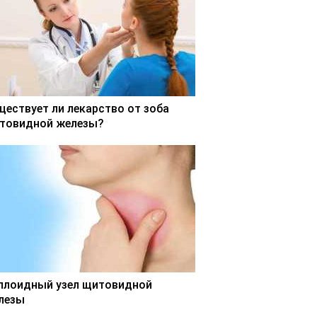
ществует ли лекарство от зоба
товидной железы?
ллоидный узел щитовидной
лезы