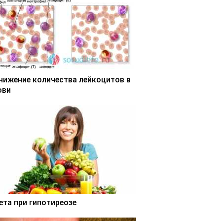
нижение количества лейкоцитов в
ови
ета при гипотиреозе