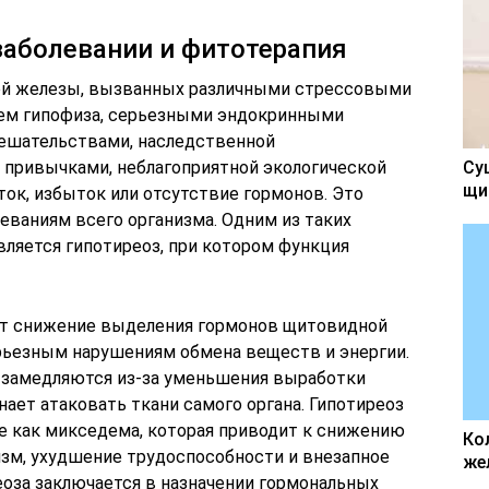
 заболевании и фитотерапия
ой железы, вызванных различными стрессовыми
ем гипофиза, серьезными эндокринными
мешательствами, наследственной
привычками, неблагоприятной экологической
Су
щи
ок, избыток или отсутствие гормонов. Это
еваниям всего организма. Одним из таких
ляется гипотиреоз, при котором функция
ит снижение выделения гормонов щитовидной
ерьезным нарушениям обмена веществ и энергии.
 замедляются из-за уменьшения выработки
нает атаковать ткани самого органа. Гипотиреоз
е как микседема, которая приводит к снижению
Ко
зм, ухудшение трудоспособности и внезапное
же
еоза заключается в назначении гормональных