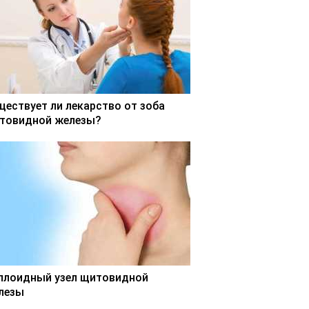
ществует ли лекарство от зоба
товидной железы?
ллоидный узел щитовидной
лезы