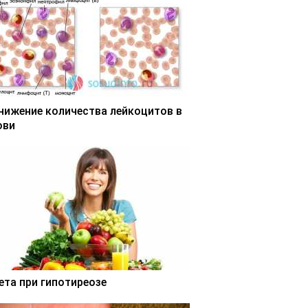
нижение количества лейкоцитов в
ови
ета при гипотиреозе