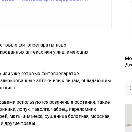
Мо
Де
в или уже готовых фитопрепаратов
ализированные аптеки или к лицам, обладающим
рговлю.
авами используются различные растения, такие
иники, лопух, таволга, чабрец, переломник
ей, мать-и-мачеха, сушеница болотная, морская
 и другие травы.