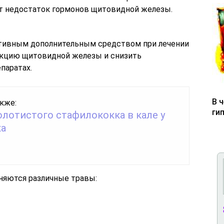
т недостаток гормонов щитовидной железы.
тивным дополнительным средством при лечении
нкцию щитовидной железы и снизить
паратах.
В 
кже:
ги
олотистого стафилококка в кале у
ка
еняются различные травы: