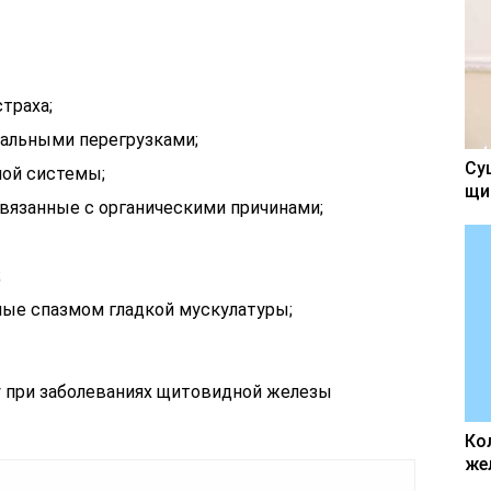
траха;
альными перегрузками;
Су
ной системы;
щи
связанные с органическими причинами;
;
ые спазмом гладкой мускулатуры;
 при заболеваниях щитовидной железы
Ко
же