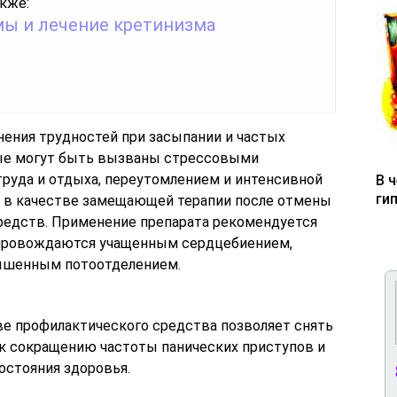
кже:
ы и лечение кретинизма
нения трудностей при засыпании и частых
рые могут быть вызваны стрессовыми
руда и отдыха, переутомлением и интенсивной
В 
ги
т в качестве замещающей терапии после отмены
едств. Применение препарата рекомендуется
сопровождаются учащенным сердцебиением,
ышенным потоотделением.
ве профилактического средства позволяет снять
 к сокращению частоты панических приступов и
остояния здоровья.