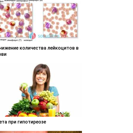
нижение количества лейкоцитов в
ови
ета при гипотиреозе