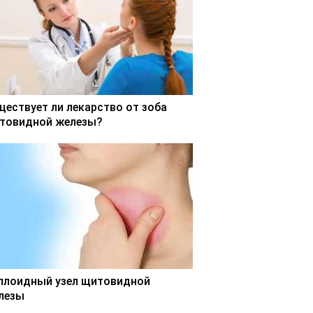
ществует ли лекарство от зоба
товидной железы?
ллоидный узел щитовидной
лезы