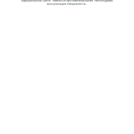
официальном сайте. Имеются противопоказания. Необходима
консультация специалиста..