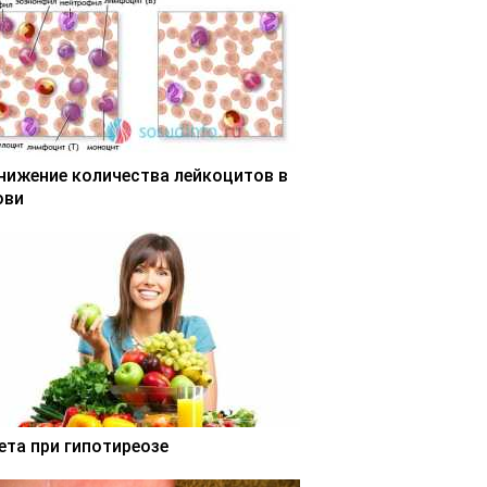
нижение количества лейкоцитов в
ови
ета при гипотиреозе