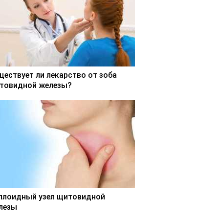
ществует ли лекарство от зоба
товидной железы?
ллоидный узел щитовидной
лезы