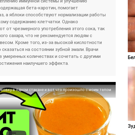
еплению иммунной системы и улучшению
содержащая бета-каротин, помогает
аз, а яблоки способствуют нормализации работы
кому содержанию клетчатки. Однако
т от чрезмерного употребления этого сока, так
ого сахара, что не рекомендуется людям с
есом. Кроме того, из-за высокой кислотности
 сказаться на состоянии зубной эмали. Врачи
в умеренных количествах и сочетать с другими
Бе
остижения наилучшего эффекта.
рковку в одном стакане и вот что произошло с моим телом
Зу