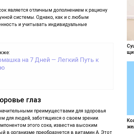
сок является отличным дополнением к рациону
унной системы. Однако, как и с любым
енность и учитывать индивидуальные
Су
щи
кже:
омашка на 7 Дней — Легкий Путь к
ью
оровье глаз
значительными преимуществами для здоровья
ым для людей, заботящихся о своем зрении.
Ко
мпонентом этого сока, известна высоким
же
й в организме преобразуется в витамин А. Этот