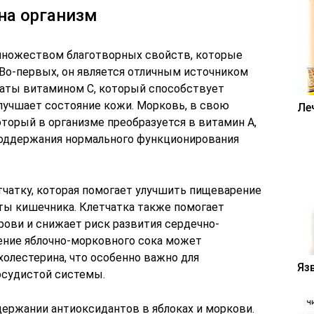
на организм
множеством благотворных свойств, которые
 Во-первых, он является отличным источником
гаты витамином C, который способствует
учшает состояние кожи. Морковь, в свою
Ле
оторый в организме преобразуется в витамин A,
поддержания нормального функционирования
тчатку, которая помогает улучшить пищеварение
ты кишечника. Клетчатка также помогает
рови и снижает риск развития сердечно-
ение яблочно-морковного сока может
олестерина, что особенно важно для
Яз
осудистой системы.
держании антиоксидантов в яблоках и моркови.