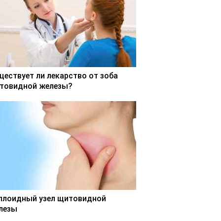
ществует ли лекарство от зоба
товидной железы?
ллоидный узел щитовидной
лезы