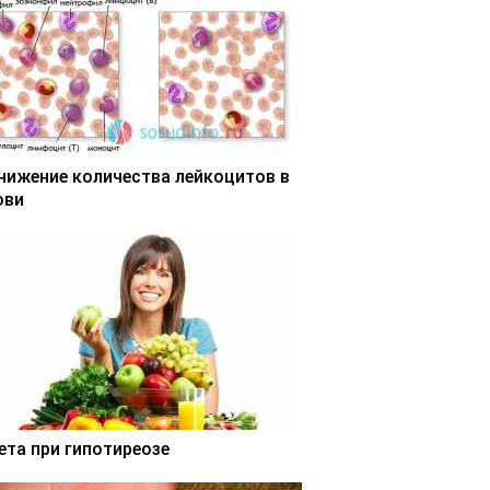
нижение количества лейкоцитов в
ови
ета при гипотиреозе