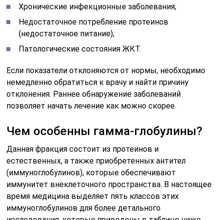
Разновидность
Насыщение
Описание
иммуноглобулина
сыворотки в
процентах
Иммуноглобулин
75
Антитела и
G (IgG)
антитоксины,
которые
противодейству
вирусам и
грамположител
микроорганизма
Иммуноглобулин
13
Антитела,
E (IgA)
противодейств
капсульным
микробам антите
против сахарног