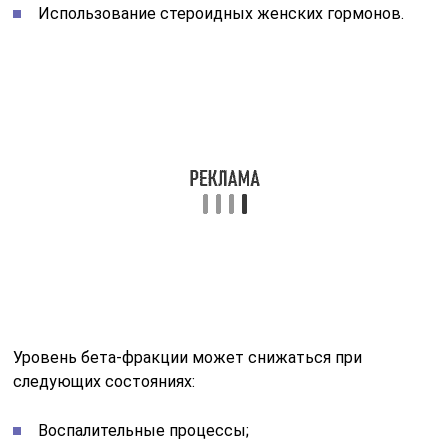
немедленно обратиться к врачу и найти причину
отклонения. Раннее обнаружение заболеваний
позволяет начать лечение как можно скорее.
Чем особенны гамма-глобулины?
Данная фракция состоит из протеинов и
естественных, а также приобретенных антител
(иммуноглобулинов), которые обеспечивают
иммунитет внеклеточного пространства. В настоящее
время медицина выделяет пять классов этих
иммуноглобулинов для более детального
исследования, которые приведены в таблице ниже.
Читайте также:
Какой должен быть
креатинин у взрослого:
показатели нормы