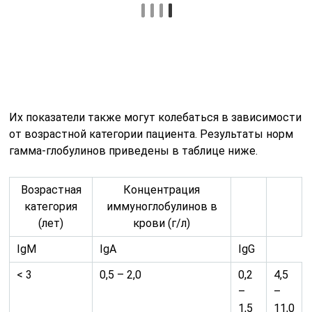
2,0
13,0
9 – 10
0,5 – 2,5
0,45
6,0
–
–
2,5
16,0
> 10
0,55 – 3,5
0,7
0,7
–
–
3,15
3,5