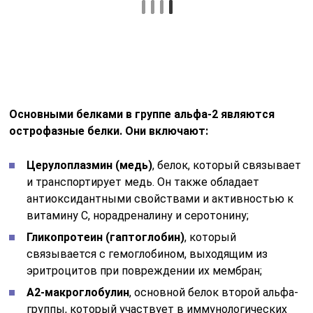
витамину С, норадреналину и серотонину;
Гликопротеин (гаптоглобин)
, который
связывается с гемоглобином, выходящим из
эритроцитов при повреждении их мембран;
А2-макроглобулин
, основной белок второй альфа-
группы, который участвует в иммунологических
реакциях при инфекционных заболеваниях и
воспалительных процессах;
Аполипопротеин В
, который переносит ЛПНП
(липопротеины низкой плотности), известные как
“плохой” холестерин, и способствует развитию
атеросклероза.
Уровень альфа-глобулинов повышается при
следующих реакциях в организме:
Ожоги;
Травмы;