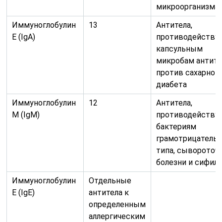
матери. Следы
его возможны
и у взрослых
женщин и
мужчин.