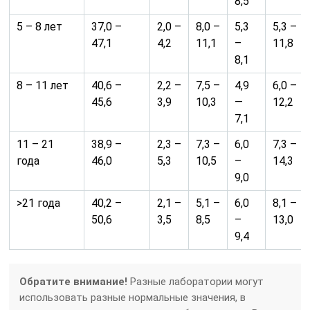
8,5
5 – 8 лет
37,0 –
2,0 –
8,0 –
5,3
5,3 –
47,1
4,2
11,1
–
11,8
8,1
8 – 11 лет
40,6 –
2,2 –
7,5 –
4,9
6,0 –
45,6
3,9
10,3
—
12,2
7,1
11 – 21
38,9 –
2,3 –
7,3 –
6,0
7,3 –
года
46,0
5,3
10,5
–
14,3
9,0
>21 года
40,2 –
2,1 –
5,1 –
6,0
8,1 –
50,6
3,5
8,5
–
13,0
9,4
Обратите внимание!
Разные лаборатории могут
использовать разные нормальные значения, в