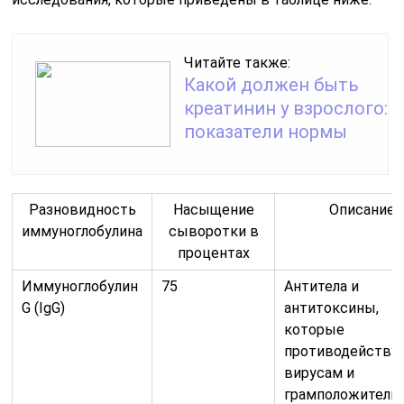
диабета
Иммуноглобулин
12
Антитела,
М (IgM)
противодейств
бактериям
грамотрицательн
типа, сывороточ
болезни и сифил
Иммуноглобулин
Отдельные
Е (IgE)
антитела к
определенным
аллергическим
процессам
Иммуноглобулин
Отмечается у
Важного значени
D (IgD)
ребенка на
имеют
стадии
развития
внутри утробы