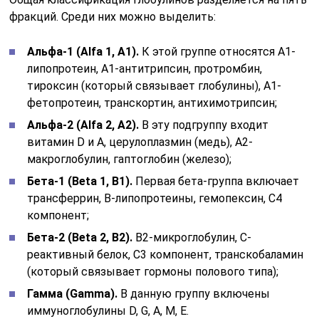
фракций. Среди них можно выделить:
Альфа-1 (
Alfa 1, А1).
К этой группе относятся А1-
липопротеин, А1-антитрипсин, протромбин,
тироксин (который связывает глобулины), А1-
фетопротеин, транскортин, антихимотрипсин;
Альфа-2 (
Alfa 2, А2).
В эту подгруппу входит
витамин D и А, церулоплазмин (медь), А2-
макроглобулин, гаптоглобин (железо);
Бета-1 (
Beta 1, В1).
Первая бета-группа включает
трансферрин, В-липопротеины, гемопексин, С4
компонент;
Бета-2 (
Beta 2,
B2).
В2-микроглобулин, С-
реактивный белок, С3 компонент, транскобаламин
(который связывает гормоны полового типа);
Гамма (
Gamma).
В данную группу включены
иммуноглобулины D, G, A, M, E.