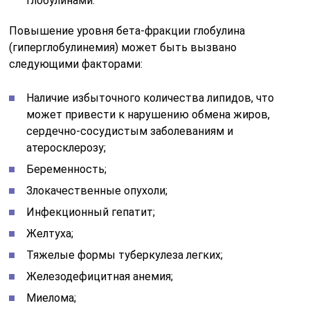
Инфекционный гепатит;
Желтуха;
Тяжелые формы туберкулеза легких;
Железодефицитная анемия;
Миелома;
Использование стероидных женских гормонов.
Уровень бета-фракции может снижаться при
следующих состояниях:
Воспалительные процессы;
Хронические инфекционные заболевания;
Недостаточное потребление протеинов
(недостаточное питание);
Патологические состояния ЖКТ.
Если показатели отклоняются от нормы, необходимо