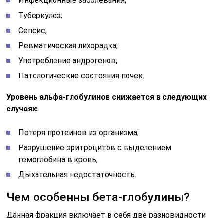
Разрушение эритроцитов с выделением
гемоглобина в кровь;
Дыхательная недостаточность.
Чем особенны бета-глобулины?
Данная фракция включает в себя две разновидности
белков, которые представляются в виде групп бета-1
(b1) и бета-2 (b2). Они играют важную роль во многих
процессах организма.
Среди них:
Трансферрин помогает переносить железо по
организму;
Они связываются с гемом, предотвращая его
выведение из организма через выделительную
систему;
Они также отвечают за перемещение холестерина