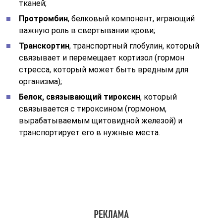
тканей;
Протромбин
, белковый компонент, играющий
важную роль в свертывании крови;
Транскортин
, транспортный глобулин, который
связывает и перемещает кортизол (гормон
стресса, который может быть вредным для
организма);
Белок, связывающий тироксин
, который
связывается с тироксином (гормоном,
вырабатываемым щитовидной железой) и
транспортирует его в нужные места.
Основными белками в группе альфа-2 являются
острофазные белки. Они включают:
Церулоплазмин (медь)
, белок, который связывает
и транспортирует медь. Он также обладает
антиоксидантными свойствами и активностью к