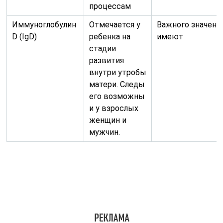
Их показатели также могут колебаться в зависимости
от возрастной категории пациента. Результаты норм
гамма-глобулинов приведены в таблице ниже.
Возрастная
Концентрация
категория
иммуноглобулинов в
(лет)
крови (г/л)
IgM
IgA
IgG
< 3
0,5 – 2,0
0,2
4,5
–
–
1,5
11,0
4 – 5
0,4 – 2,0
0,25
4,5
–
–
1,5
12,5
6 – 8
0,5 – 2,0
0,3
6,3
–
–