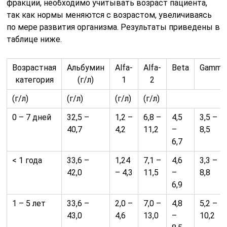
фракции, необходимо учитывать возраст пациента,
так как нормы меняются с возрастом, увеличиваясь
по мере развития организма. Результаты приведены в
таблице ниже.
Возрастная
Альбумин
Аlfa-
Аlfa-
Beta
Gamma
категория
(г/л)
1
2
(г/л)
(г/л)
(г/л)
(г/л)
0 – 7 дней
32,5 –
1,2 –
6,8 –
4,5
3,5 –
40,7
4,2
11,2
–
8,5
6,7
< 1 года
33,6 –
1,24
7,1 –
4,6
3,3 –
42,0
– 4,3
11,5
–
8,8
6,9
1 – 5 лет
33,6 –
2,0 –
7,0 –
4,8
5,2 –
43,0
4,6
13,0
–
10,2