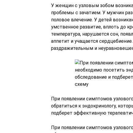
У женщин с узловым зобом возник
проблемы с зачатием. У мужчин ра
половое влечение. У детей возника
умственное развитие, вплоть до к
температура, нарушается сон, появ
аппетит и учащается сердцебиение.
раздражительным и неуравновеше
При появлении симптомов узловог
обратиться к эндокринологу, кото
подберет эффективную терапевтич
При появлении симптомов узловог