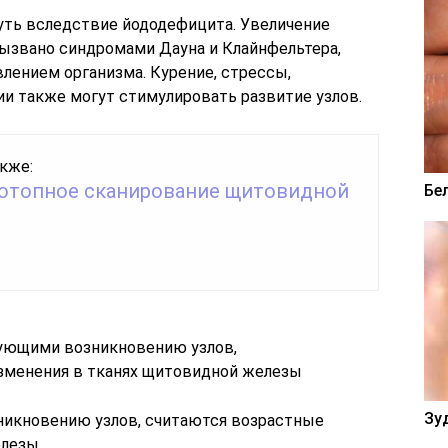
уть вследствие йододефицита. Увеличение
звано синдромами Дауна и Клайнфельтера,
лением организма. Курение, стрессы,
и также могут стимулировать развитие узлов.
кже:
отопное сканирование щитовидной
Бе
Зу
икновению узлов, считаются возрастные
лезы.