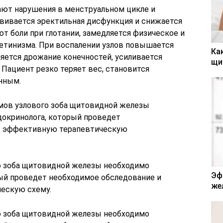
ают нарушения в менструальном цикле и
звивается эректильная дисфункция и снижается
ют боли при глотании, замедляется физическое и
ретинизма. При воспалении узлов повышается
Ка
ляется дрожание конечностей, усиливается
щи
 Пациент резко теряет вес, становится
нным.
о зоба щитовидной железы необходимо
Эф
рый проведет необходимое обследование и
же
ескую схему.
о зоба щитовидной железы необходимо