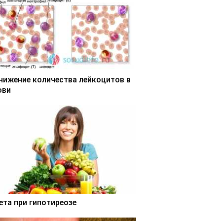
нижение количества лейкоцитов в
ови
ета при гипотиреозе