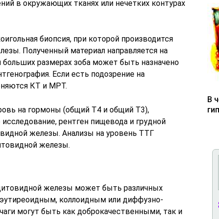
ений в окружающих тканях или нечетких контурах
оигольная биопсия, при которой производится
лезы. Полученный материал направляется на
и больших размерах зоба может быть назначено
тгенография. Если есть подозрение на
еняются КТ и МРТ.
В 
овь на гормоны (общий Т4 и общий Т3),
ги
 исследование, рентген пищевода и грудной
овидной железы. Анализы на уровень ТТГ
товидной железы.
щитовидной железы может быть различных
ь эутиреоидным, коллоидным или диффузно-
чаги могут быть как доброкачественными, так и