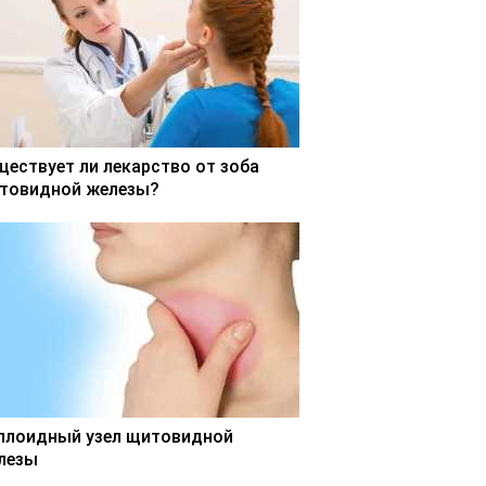
ществует ли лекарство от зоба
товидной железы?
ллоидный узел щитовидной
лезы