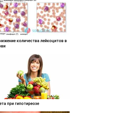
нижение количества лейкоцитов в
ови
ета при гипотиреозе