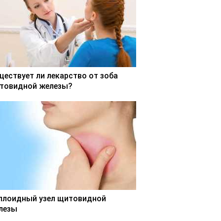
ществует ли лекарство от зоба
товидной железы?
ллоидный узел щитовидной
лезы