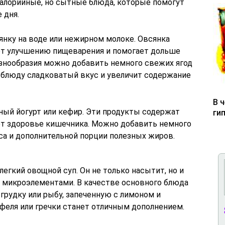
алорийные, но сытные блюда, которые помогут
 дня.
янку на воде или нежирном молоке. Овсянка
ует улучшению пищеварения и помогает дольше
азнообразия можно добавить немного свежих ягод
т блюду сладковатый вкус и увеличит содержание
В 
ный йогурт или кефир. Эти продукты содержат
ги
т здоровье кишечника. Можно добавить немного
са и дополнительной порции полезных жиров.
егкий овощной суп. Он не только насытит, но и
 микроэлементами. В качестве основного блюда
рудку или рыбу, запеченную с лимоном и
офеля или гречки станет отличным дополнением.