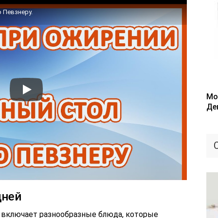
о Певзнеру.
Мо
Де
дней
8 включает разнообразные блюда, которые