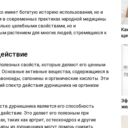
ко имеет богатую историю использования, но и
м в современных практиках народной медицины.
олько целебными свойствами, но и
Ка
ным растением для многих людей, стремящихся к
щи
Действие
олезных свойств, которые делают его ценным
. Основные активные вещества, содержащиеся в
авоноиды, сапонины и органические кислоты. Эти
й спектр действия дурнишника на организм
Эф
ств дурнишника является его способность
же
действие. Это делает его полезным при
х, таких как артрит, остеохондроз и другие
вары из дурнишника могут помочь снизить