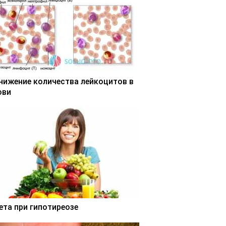
нижение количества лейкоцитов в
ови
ета при гипотиреозе