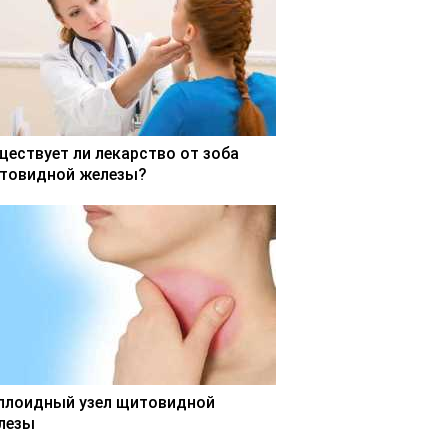
ществует ли лекарство от зоба
товидной железы?
ллоидный узел щитовидной
лезы