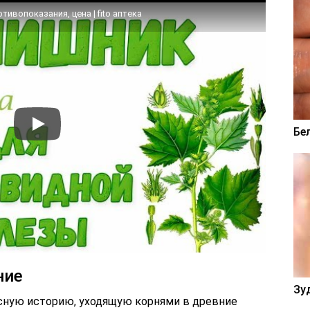
ивопоказания, цена | fito аптека
Бе
ние
Зу
сную историю, уходящую корнями в древние