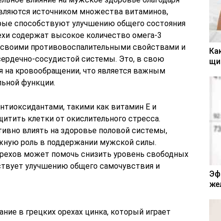
являются источником множества витаминов,
орые способствуют улучшению общего состояния
рехи содержат высокое количество омега-3
 своими противовоспалительными свойствами и
Ка
ердечно-сосудистой системы. Это, в свою
щи
я на кровообращении, что является важным
ьной функции.
антиоксидантами, такими как витамин E и
итить клетки от окислительного стресса.
ивно влиять на здоровье половой системы,
жную роль в поддержании мужской силы.
орехов может помочь снизить уровень свободных
бствует улучшению общего самочувствия и
Эф
же
ние в грецких орехах цинка, который играет