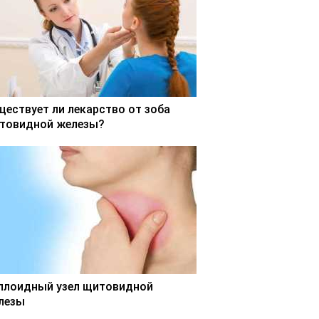
ществует ли лекарство от зоба
товидной железы?
ллоидный узел щитовидной
лезы