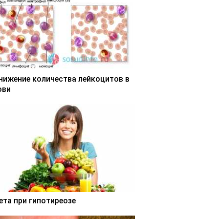
нижение количества лейкоцитов в
ови
ета при гипотиреозе