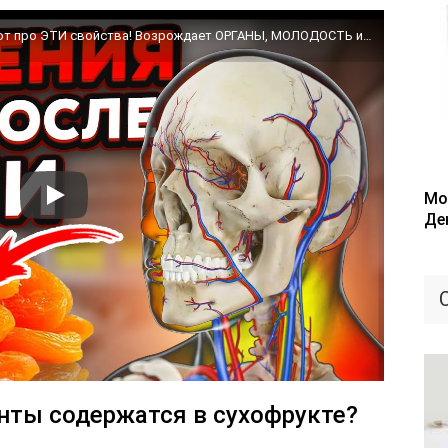
КУРАГА станет дефицитом, когда все узнают про ЭТИ свойства! Возрождает ОРГАНЫ, МОЛОДОСТЬ и даже
Мо
Де
нты содержатся в сухофрукте?