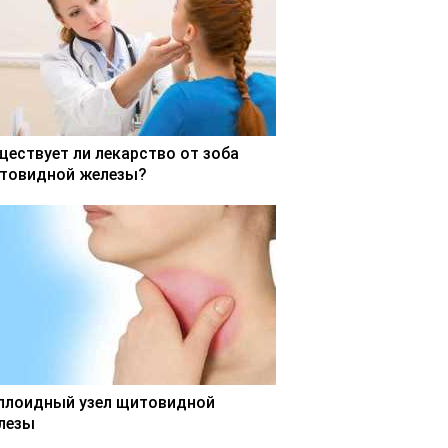
ществует ли лекарство от зоба
товидной железы?
ллоидный узел щитовидной
лезы