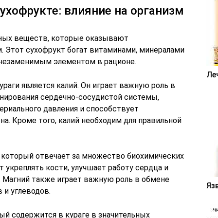
ухофрукте: влияние на организм
ных веществ, которые оказывают
м. Этот сухофрукт богат витаминами, минералами
о незаменимым элементом в рационе.
Ле
раги является калий. Он играет важную роль в
нирования сердечно-сосудистой системы,
териального давления и способствует
а. Кроме того, калий необходим для правильной
, который отвечает за множество биохимических
т укреплять кости, улучшает работу сердца и
 Магний также играет важную роль в обмене
Яз
 и углеводов.
ый содержится в кураге в значительных