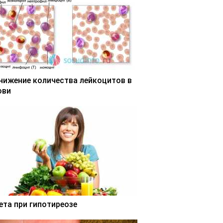
нижение количества лейкоцитов в
ови
ета при гипотиреозе