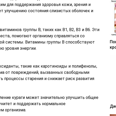
им для поддержания здоровья кожи, зрения и
т улучшению состояния слизистых оболочек и
итаминов группы B, таких как B1, B2, B3 и B6. Эти
ств, помогают организму справляться со
По
ной системы. Витамины группы B способствуют
кр
ю уровня энергии.
ксиданты, такие как каротиноиды и полифенолы,
ма от повреждений, вызванных свободными
ть процессы старения и снижает риск развития
бление кураги может значительно улучшить общее
унитет и поддержать нормальное
Ди
м организма.