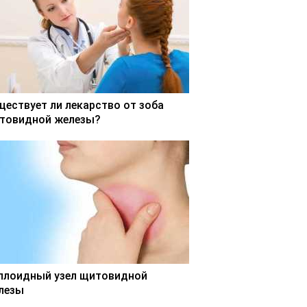
ществует ли лекарство от зоба
товидной железы?
ллоидный узел щитовидной
лезы