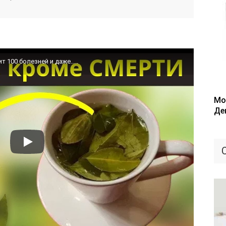
т 100 болезней и даже…..
Мо
Де