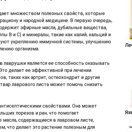
адает множеством полезных свойств, которые
рациону и народной медицине. В первую очередь,
 содержит эфирные масла, дубильные вещества,
ы B и C) и минералы, такие как калий, кальций и
вуют укреплению иммунной системы, улучшению
Ле
лению организма.
в лаврушки является ее способность оказывать
Это делает ее эффективной при лечении
в, таких как артрит, остеохондрит и другие
отвар лаврового листа может помочь снизить
антисептическими свойствами. Она может
Яз
льших порезов и ран, что помогает
масла, содержащиеся в лавровом листе,
, что делает это растение полезным для