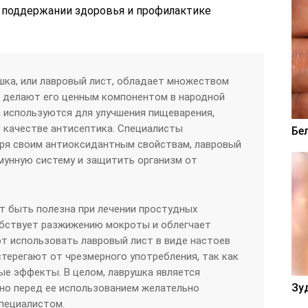
 поддержании здоровья и профилактике
шка, или лавровый лист, обладает множеством
е делают его ценным компонентом в народной
 используются для улучшения пищеварения,
в качестве антисептика. Специалисты
Бе
аря своим антиоксидантным свойствам, лавровый
мунную систему и защитить организм от
т быть полезна при лечении простудных
обствует разжижению мокроты и облегчает
т использовать лавровый лист в виде настоев
стерегают от чрезмерного употребления, так как
е эффекты. В целом, лаврушка является
Зу
но перед ее использованием желательно
пециалистом.