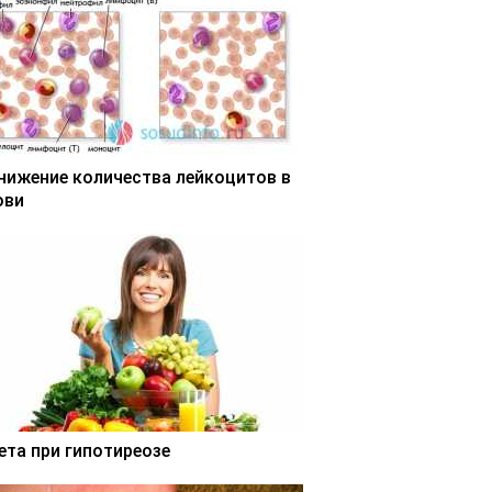
нижение количества лейкоцитов в
ови
ета при гипотиреозе