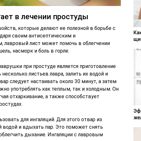
гает в лечении простуды
йств, которые делают ее полезной в борьбе с
Ка
даря своим антисептическим и
щи
, лавровый лист может помочь в облегчении
ель, насморк и боль в горле.
лаврушки при простуде является приготовление
 несколько листьев лавра, залить их водой и
вар следует настаивать около 30 минут, а затем
жно употреблять как теплым, так и холодным. Он
чая отхаркивание, а также способствует
ростудах.
Эф
же
овать для ингаляций. Для этого отвар из
 водой и вдыхать пар. Это поможет снять
 облегчить дыхание. Ингаляции с лавровым