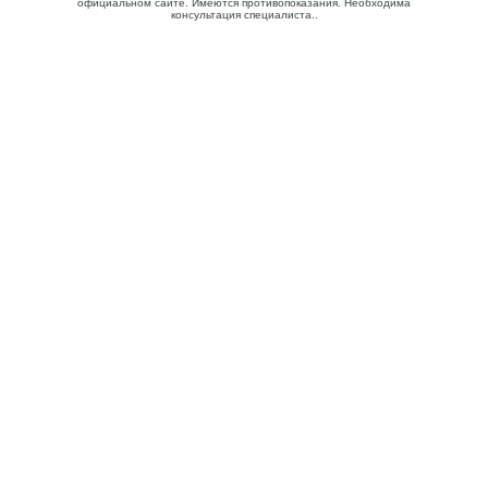
официальном сайте. Имеются противопоказания. Необходима
консультация специалиста..