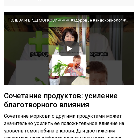
ПОЛЬЗА И ВРЕД МОРКОВИ🥕🥕🥕 #здоровье #эндокринолог #диетолог #снижениевеса #безопасноепохудение
Сочетание продуктов: усиление
благотворного влияния
Сочетание моркови с другими продуктами может
значительно усилить ее положительное влияние на
уровень гемоглобина в крови. Для достижения