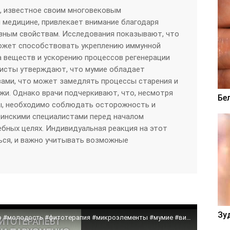
, известное своим многовековым
 медицине, привлекает внимание благодаря
зным свойствам. Исследования показывают, что
ожет способствовать укреплению иммунной
 веществ и ускорению процессов регенерации
листы утверждают, что мумие обладает
ами, что может замедлять процессы старения и
и. Однако врачи подчеркивают, что, несмотря
Бе
, необходимо соблюдать осторожность и
цинскими специалистами перед началом
ебных целях. Индивидуальная реакция на этот
ься, и важно учитывать возможные
Зу
Мумие: что это такое #здоровье #полезно #молодость #фитотерапия #микроэлементы #мумие #витамины