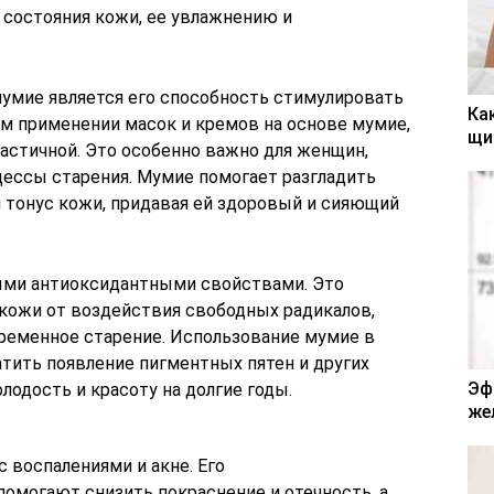
состояния кожи, ее увлажнению и
умие является его способность стимулировать
Ка
ом применении масок и кремов на основе мумие,
щи
ластичной. Это особенно важно для женщин,
ессы старения. Мумие помогает разгладить
тонус кожи, придавая ей здоровый и сияющий
ыми антиоксидантными свойствами. Это
 кожи от воздействия свободных радикалов,
еменное старение. Использование мумие в
атить появление пигментных пятен и других
Эф
лодость и красоту на долгие годы.
же
 воспалениями и акне. Его
омогают снизить покраснение и отечность, а