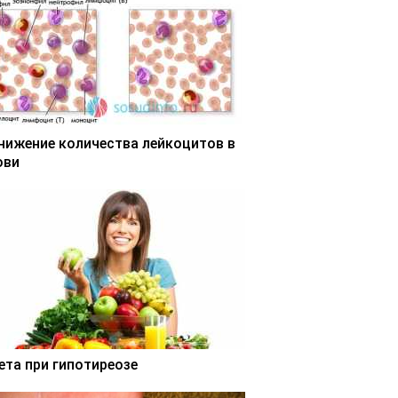
нижение количества лейкоцитов в
ови
ета при гипотиреозе