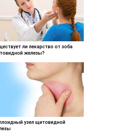
ществует ли лекарство от зоба
товидной железы?
ллоидный узел щитовидной
лезы