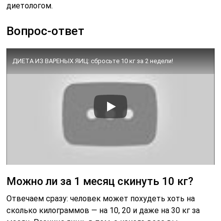
Можно ли за 1 месяц скинуть 10 кг?
Отвечаем сразу: человек может похудеть хоть на
сколько килограммов — на 10, 20 и даже на 30 кг за
месяц. Разница лишь в том, с какого веса вы
стартуете. Для 150-килограммового человека 30 кг
будут хорошим результатом, а для 60-килограммового
минус 30 кг — это фаталити.
Возможно ли физически похудеть на 10
кг за месяц?
Потеря 10 кг за месяц — нереальная и потенциально
вредная цель . Устойчивая потеря веса обычно
происходит со скоростью от 0, 5 до 1 кг в неделю за
счет сочетания здорового питания, регулярных
упражнений и изменения образа жизни. Ставьте