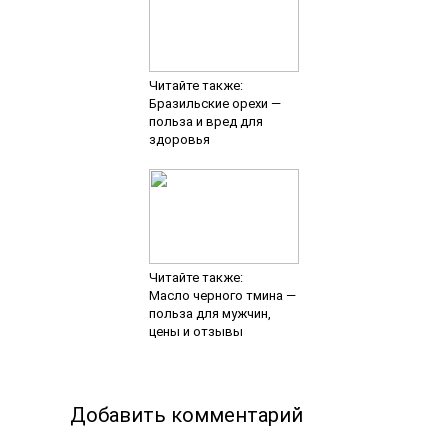
Клиника МРТ диагностики г. Владимир. Сайт Лечебно-
Диагностического Центра.
Copyright © 2023.
Материалы данного сайта предоставлены из открытых источников
информации. Сайт носит исключительно информационный характер
и не является публичной офертой, которая определяется
положениями Статьи 437(2) Гражданского Кодекса РФ. Более
подробную информацию о компании можно получить в офисе и на
официальном сайте. Имеются противопоказания. Необходима
консультация специалиста..