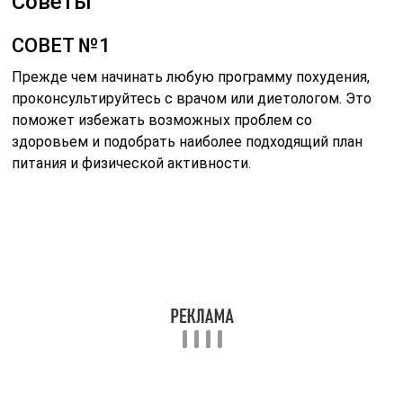
количество белков, жиров и углеводов, а также
витаминов и минералов. Избегайте строгих диет,
которые могут привести к дефициту питательных
веществ.
СОВЕТ №3
Регулярно занимайтесь физической активностью.
Найдите вид спорта или упражнения, которые вам
нравятся, чтобы поддерживать мотивацию.
Комбинируйте кардионагрузки с силовыми
тренировками для достижения наилучших
результатов.
СОВЕТ №4
Следите за своим прогрессом. Ведите дневник
питания и физической активности, чтобы
отслеживать изменения и выявлять, что работает, а