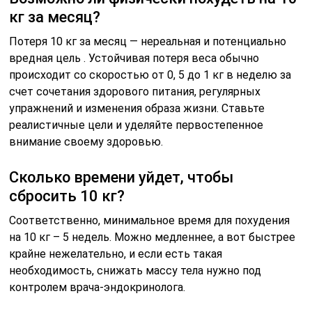
Сколько реально можно сбросить кг за
месяц?
Считается безопасным снижение веса примерно на 3
кг в месяц, то есть около 800 г или 0, 5—1% от массы
тела в неделю. Резкое похудение опасно ухудшением
самочувствия и нарушением работы внутренних
органов. Жесткие диеты также провоцируют срывы,
что приводит к психологическим проблемам и
большему набору веса.
Советы
СОВЕТ №1
Прежде чем начинать любую программу похудения,
проконсультируйтесь с врачом или диетологом. Это
поможет избежать возможных проблем со
здоровьем и подобрать наиболее подходящий план