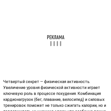
Четвертый секрет — физическая активность.
Увеличение уровня физической активности играет
ключевую роль в процессе похудения. Комбинация
кардионагрузок (бег, плавание, велосипед) и силовых
тренировок поможет не только сжигать калории, но и
поддерживать мышечную массу, что особенно важно
при снижении веса.
Пятый секрет — это психологический настрой. Успех в
похудении во многом зависит от мотивации и
уверенности в себе. Установите реалистичные цели,
отмечайте свои достижения и не забывайте о том, что
процесс похудения — это не только физическое, но и
эмоциональное испытание. Поддержка друзей и
близких также может сыграть важную роль в вашем
успехе.
Следуя этим секретам, можно значительно увеличить