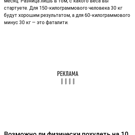
реалистичные цели и уделяйте первостепенное
внимание своему здоровью.
Сколько времени уйдет, чтобы
сбросить 10 кг?
Соответственно, минимальное время для похудения
на 10 кг – 5 недель. Можно медленнее, а вот быстрее
крайне нежелательно, и если есть такая
необходимость, снижать массу тела нужно под
контролем врача-эндокринолога.
Читайте также:
Как принимать траву
спорыш для зачатия
ребенка