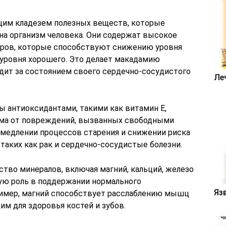
щим кладезем полезных веществ, которые
на организм человека. Они содержат высокое
ров, которые способствуют снижению уровня
уровня хорошего. Это делает макадамию
едит за состоянием своего сердечно-сосудистого
Ле
ы антиоксидантами, такими как витамин E,
ма от повреждений, вызванных свободными
амедлении процессов старения и снижении риска
 таких как рак и сердечно-сосудистые болезни.
во минералов, включая магний, кальций, железо
ую роль в поддержании нормального
Яз
ример, магний способствует расслаблению мышц
им для здоровья костей и зубов.