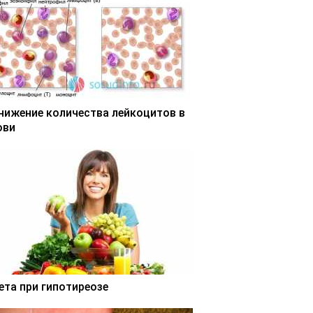
нижение количества лейкоцитов в
ови
ета при гипотиреозе