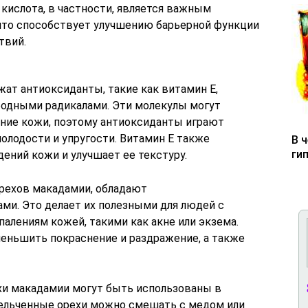
кислота, в частности, является важным
что способствует улучшению барьерной функции
твий.
ат антиоксиданты, такие как витамин E,
бодными радикалами. Эти молекулы могут
ие кожи, поэтому антиоксиданты играют
олодости и упругости. Витамин E также
В 
ги
ний кожи и улучшает ее текстуру.
орехов макадамии, обладают
и. Это делает их полезными для людей с
палениям кожей, такими как акне или экзема.
еньшить покраснение и раздражение, а также
ехи макадамии могут быть использованы в
мельченные орехи можно смешать с медом или