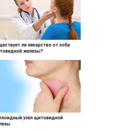
ществует ли лекарство от зоба
товидной железы?
ллоидный узел щитовидной
лезы