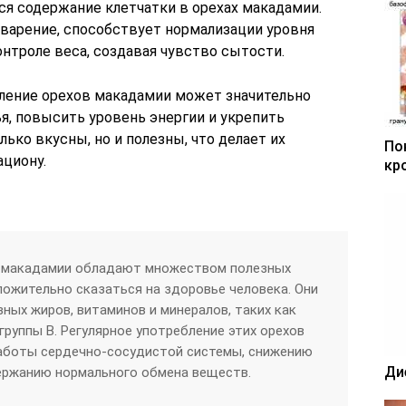
я содержание клетчатки в орехах макадамии.
варение, способствует нормализации уровня
онтроле веса, создавая чувство сытости.
бление орехов макадамии может значительно
я, повысить уровень энергии и укрепить
ько вкусны, но и полезны, что делает их
По
циону.
кр
и макадамии обладают множеством полезных
ложительно сказаться на здоровье человека. Они
ных жиров, витаминов и минералов, таких как
группы B. Регулярное употребление этих орехов
аботы сердечно-сосудистой системы, снижению
Ди
ержанию нормального обмена веществ.