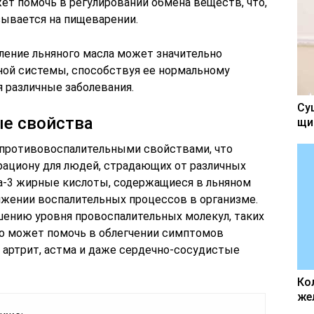
ет помочь в регулировании обмена веществ, что,
зывается на пищеварении.
ление льняного масла может значительно
ной системы, способствуя ее нормальному
 различные заболевания.
Су
е свойства
щи
противовоспалительными свойствами, что
рациону для людей, страдающих от различных
а-3 жирные кислоты, содержащиеся в льняном
ижении воспалительных процессов в организме.
ению уровня провоспалительных молекул, таких
то может помочь в облегчении симптомов
к артрит, астма и даже сердечно-сосудистые
Ко
же