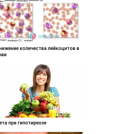
нижение количества лейкоцитов в
ови
ета при гипотиреозе