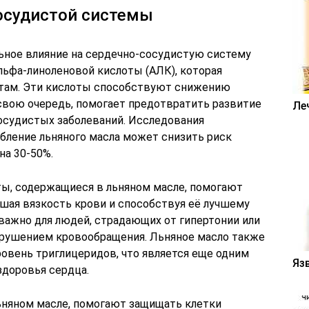
осудистой системы
ьное влияние на сердечно-сосудистую систему
ьфа-линоленовой кислоты (АЛК), которая
отам. Эти кислоты способствуют снижению
в свою очередь, помогает предотвратить развитие
Ле
сосудистых заболеваний. Исследования
ебление льняного масла может снизить риск
на 30-50%.
ты, содержащиеся в льняном масле, помогают
шая вязкость крови и способствуя её лучшему
 важно для людей, страдающих от гипертонии или
нарушением кровообращения. Льняное масло также
овень триглицеридов, что является еще одним
Яз
доровья сердца.
ьняном масле, помогают защищать клетки