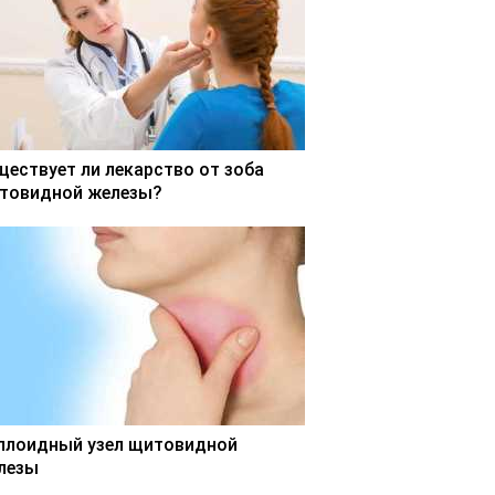
ществует ли лекарство от зоба
товидной железы?
ллоидный узел щитовидной
лезы