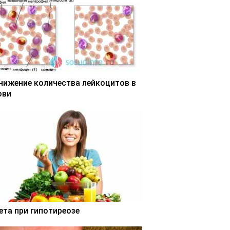
нижение количества лейкоцитов в
ови
ета при гипотиреозе