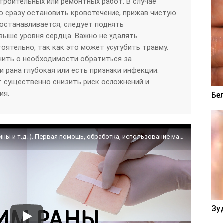
троительных или ремонтных работ. В случае
о сразу остановить кровотечение, прижав чистую
е останавливается, следует поднять
ыше уровня сердца. Важно не удалять
оятельно, так как это может усугубить травму.
нить о необходимости обратиться за
 рана глубокая или есть признаки инфекции.
 существенно снизить риск осложнений и
ия.
Бе
Хирург про заживление ран ( порезы, ссадины и т.д. ). Первая помощь, обработка, использование мазей.
Зу