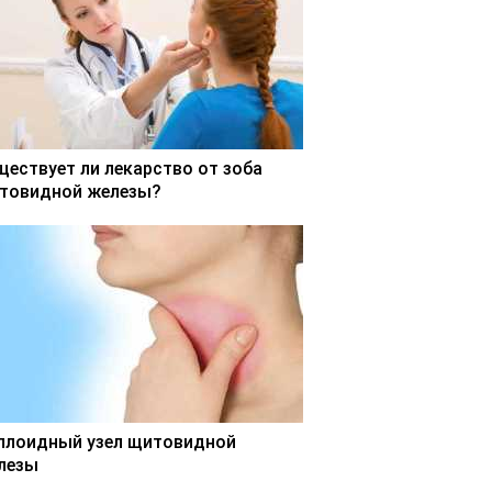
ществует ли лекарство от зоба
товидной железы?
ллоидный узел щитовидной
лезы