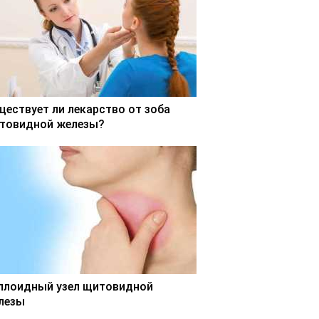
ществует ли лекарство от зоба
товидной железы?
ллоидный узел щитовидной
лезы