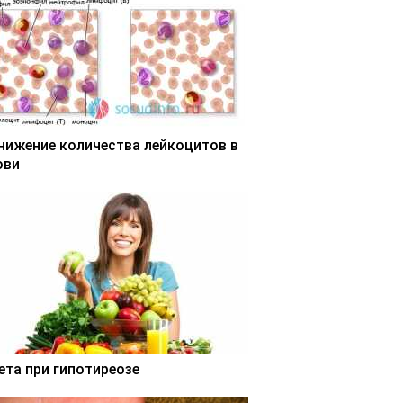
нижение количества лейкоцитов в
ови
ета при гипотиреозе