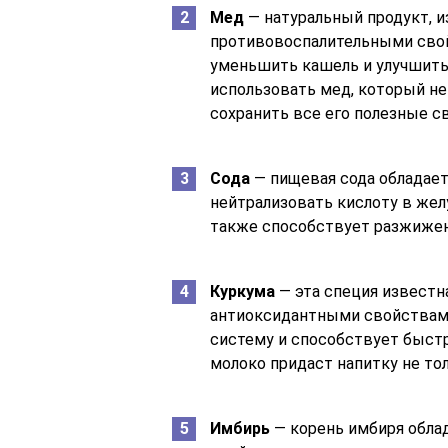
Мед
— натуральный продукт, 
противовоспалительными свой
уменьшить кашель и улучшить
использовать мед, который не
сохранить все его полезные с
Сода
— пищевая сода обладае
нейтрализовать кислоту в жел
также способствует разжижен
Куркума
— эта специя извест
антиоксидантными свойствам
систему и способствует быст
молоко придаст напитку не тол
Имбирь
— корень имбиря обл