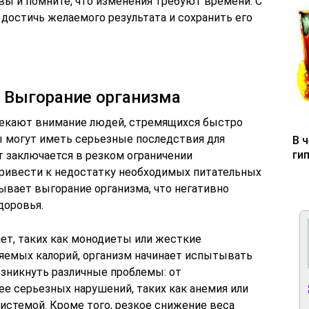
вы и помните, что изменения требуют времени. С
остичь желаемого результата и сохранить его
 Выгорание организма
екают внимание людей, стремящихся быстро
ы могут иметь серьезные последствия для
В 
ги
т заключается в резком ограничении
привести к недостатку необходимых питательных
ывает выгорание организма, что негативно
доровья.
т, таких как монодиеты или жесткие
ляемых калорий, организм начинает испытывать
возникнуть различные проблемы: от
ее серьезных нарушений, таких как анемия или
истемой. Кроме того, резкое снижение веса