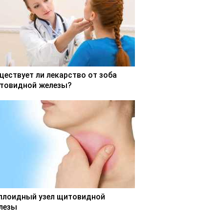
ществует ли лекарство от зоба
товидной железы?
ллоидный узел щитовидной
лезы