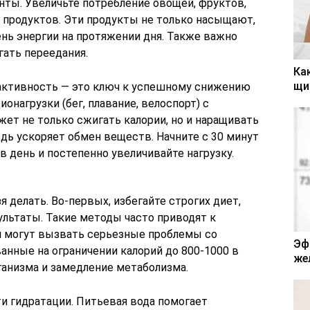
ты. Увеличьте потребление овощей, фруктов,
 продуктов. Эти продукты не только насыщают,
нь энергии на протяжении дня. Также важно
гать переедания.
Ка
щи
 активность — это ключ к успешному снижению
онагрузки (бег, плавание, велоспорт) с
ет не только сжигать калории, но и наращивать
дь ускоряет обмен веществ. Начните с 30 минут
 день и постепенно увеличивайте нагрузку.
я делать. Во-первых, избегайте строгих диет,
льтаты. Такие методы часто приводят к
и могут вызвать серьезные проблемы со
Эф
анные на ограничении калорий до 800-1000 в
же
ганизма и замедление метаболизма.
и гидратации. Питьевая вода помогает