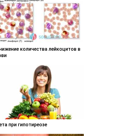
нижение количества лейкоцитов в
ови
ета при гипотиреозе