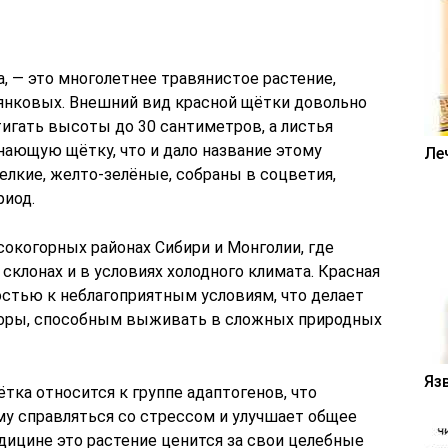
ta, — это многолетнее травянистое растение,
янковых. Внешний вид красной щётки довольно
тигать высоты до 30 сантиметров, а листья
ающую щётку, что и дало название этому
Ле
елкие, желто-зелёные, собраны в соцветия,
риод.
окогорных районах Сибири и Монголии, где
склонах и в условиях холодного климата. Красная
стью к неблагоприятным условиям, что делает
оры, способным выживать в сложных природных
Яз
ётка относится к группе адаптогенов, что
зму справляться со стрессом и улучшает общее
дицине это растение ценится за свои целебные