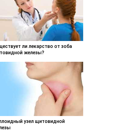
ществует ли лекарство от зоба
товидной железы?
ллоидный узел щитовидной
лезы