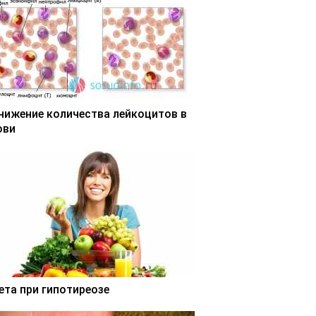
нижение количества лейкоцитов в
ови
ета при гипотиреозе