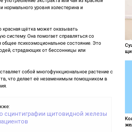
е употребление экстракта или чая из красной
 нормального уровня холестерина и
то красная щётка может оказывать
ю систему. Она помогает справляться со
 общее психоэмоциональное состояние. Это
Су
людей, страдающих от бессонницы или
щи
дставляет собой многофункциональное растение с
тв, что делает её незаменимым помощником в
ия.
кже:
о сцинтиграфии щитовидной железы
Ко
пациентов
же