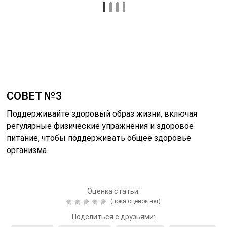
Читайте также:
Значимость
исследования на
глобулины крови
Читайте также:
О чем говорит общий
белок в крови?
Читайте также:
Что значит lym в