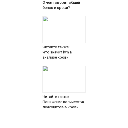
Клиника МРТ диагностики г. Владимир. Сайт Лечебно-
Диагностического Центра.
Copyright © 2023.
Материалы данного сайта предоставлены из открытых источников
информации. Сайт носит исключительно информационный характер
и не является публичной офертой, которая определяется
положениями Статьи 437(2) Гражданского Кодекса РФ. Более
подробную информацию о компании можно получить в офисе и на
официальном сайте. Имеются противопоказания. Необходима
консультация специалиста..