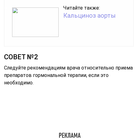
Поддерживайте здоровый образ жизни, включая
регулярные физические упражнения и здоровое
питание, чтобы поддерживать общее здоровье
организма.
Оценка статьи:
(пока оценок нет)
Поделиться с друзьями:
Твитнуть
Поделиться
Отправить
Класснуть
Похожие публикации