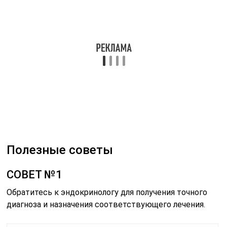
СОВЕТ №1
Обратитесь к эндокринологу для получения точного
диагноза и назначения соответствующего лечения.
Читайте также:
Кальциноз аорты
СОВЕТ №2
Следуйте рекомендациям врача относительно приема
препаратов гормональной терапии, если это
необходимо.
СОВЕТ №3