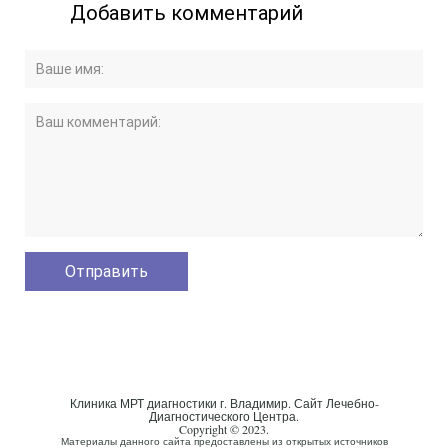
Клиника МРТ диагностики г. Владимир. Сайт Лечебно-
Диагностического Центра.
Copyright © 2023.
Материалы данного сайта предоставлены из открытых источников
информации. Сайт носит исключительно информационный характер
и не является публичной офертой, которая определяется
положениями Статьи 437(2) Гражданского Кодекса РФ. Более
подробную информацию о компании можно получить в офисе и на
официальном сайте. Имеются противопоказания. Необходима
консультация специалиста..