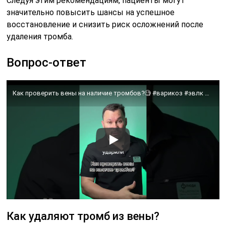
Следуя этим рекомендациям, пациенты могут
значительно повысить шансы на успешное
восстановление и снизить риск осложнений после
удаления тромба.
Вопрос-ответ
Как проверить вены на наличие тромбов?🧐 #варикоз #эвлк #врач#лечениеварикоза#рекомендации#флеболог
Как удаляют тромб из вены?