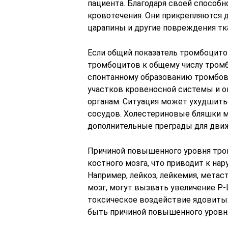
пациента. Благодаря своей способ
кровотечения. Они прикрепляются д
царапины и другие повреждения тк
Если общий показатель тромбоцито
тромбоцитов к общему числу тромб
спонтанному образованию тромбов
участков кровеносной системы и о
органам. Ситуация может ухудшить
сосудов. Холестериновые бляшки мо
дополнительные преграды для движ
Причиной повышенного уровня тр
костного мозга, что приводит к на
Например, лейкоз, лейкемия, мета
мозг, могут вызвать увеличение P
токсическое воздействие ядовитых 
быть причиной повышенного уровн