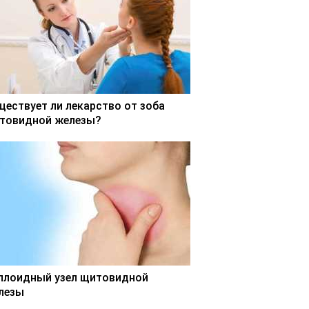
ществует ли лекарство от зоба
товидной железы?
ллоидный узел щитовидной
лезы