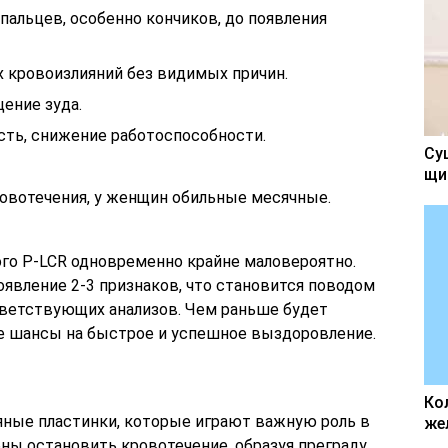
альцев, особенно кончиков, до появления
 кровоизлияний без видимых причин.
ение зуда.
сть, снижение работоспособности.
Су
щи
овотечения, у женщин обильные месячные.
го P-LCR одновременно крайне маловероятно.
явление 2-3 признаков, что становится поводом
ответствующих анализов. Чем раньше будет
е шансы на быстрое и успешное выздоровление.
Ко
яные пластинки, которые играют важную роль в
же
ны остановить кровотечение, образуя преграду