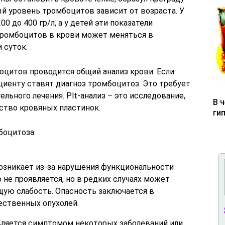
й уровень тромбоцитов зависит от возраста. У
0 до 400 гр/л, а у детей эти показатели
тромбоцитов в крови может меняться в
 суток.
оцитов проводится общий анализ крови. Если
иенту ставят диагноз тромбоцитоз. Это требует
льного лечения. Plt-анализ – это исследование,
В 
ство кровяных пластинок.
ги
боцитоза:
озникает из-за нарушения функциональности
 не проявляется, но в редких случаях может
щую слабость. Опасность заключается в
ественных опухолей.
вляется симптомом некоторых заболеваний или