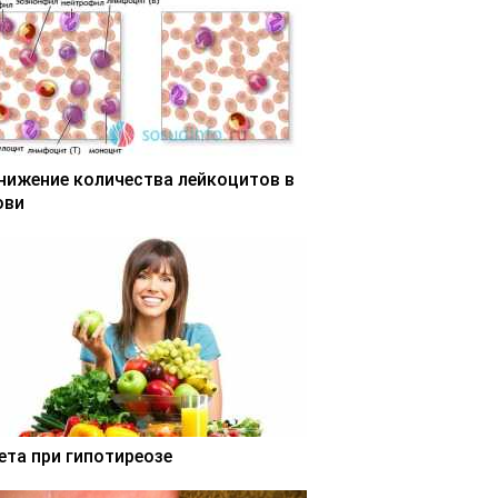
нижение количества лейкоцитов в
ови
ета при гипотиреозе