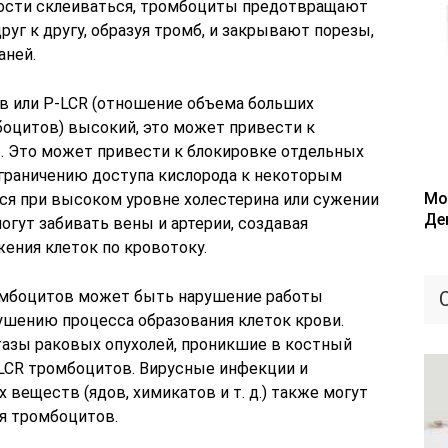
ности склеиваться, тромбоциты предотвращают
руг к другу, образуя тромб, и закрывают порезы,
аней.
в или P-LCR (отношение объема больших
оцитов) высокий, это может привести к
. Это может привести к блокировке отдельных
граничению доступа кислорода к некоторым
Мо
ся при высоком уровне холестерина или сужении
Де
гут забивать вены и артерии, создавая
ения клеток по кровотоку.
омбоцитов может быть нарушение работы
рушению процесса образования клеток крови.
стазы раковых опухолей, проникшие в костный
-LCR тромбоцитов. Вирусные инфекции и
веществ (ядов, химикатов и т. д.) также могут
я тромбоцитов.