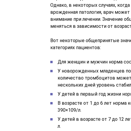
Однако, в некоторых случаях, когда
врожденная патология, врач может 
внимание при лечении. Значение о
меняться в зависимости от возраст
Вот некоторые общепринятые знач
категориях пациентов:
Для женщин и мужчин норма сост
У новорожденных младенцев пок
количество тромбоцитов может 
нескольких дней уровень стабил
У детей в первый год жизни норм
В возрасте от 1 до 6 лет норма
390×109/л.
У детей в возрасте от 7 до 12 л
л.